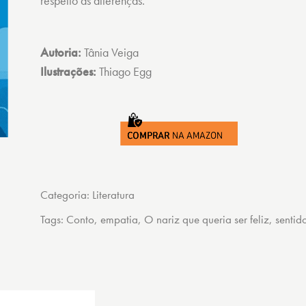
respeito às diferenças.
Autoria:
Tânia Veiga
Ilustrações:
Thiago Egg
Categoria:
Literatura
Tags:
Conto
,
empatia
,
O nariz que queria ser feliz
,
sentid