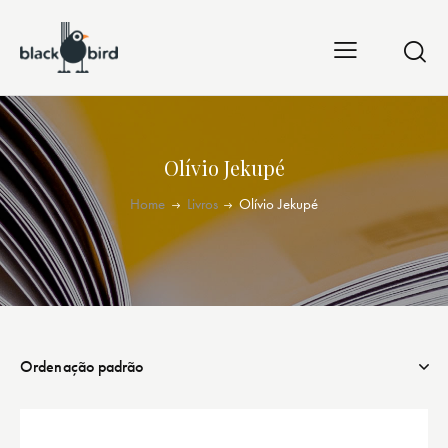
Olívio Jekupé
Home
Livros
Olívio Jekupé